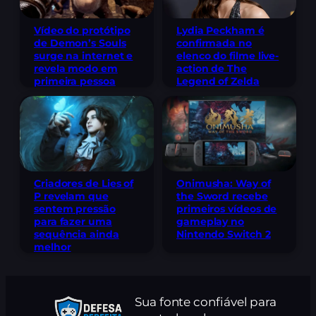
Lydia Peckham é
Vídeo do protótipo
confirmada no
de Demon’s Souls
elenco do filme live-
surge na internet e
action de The
revela modo em
Legend of Zelda
primeira pessoa
Criadores de Lies of
Onimusha: Way of
P revelam que
the Sword recebe
sentem pressão
primeiros vídeos de
para fazer uma
gameplay no
sequência ainda
Nintendo Switch 2
melhor
Sua fonte confiável para