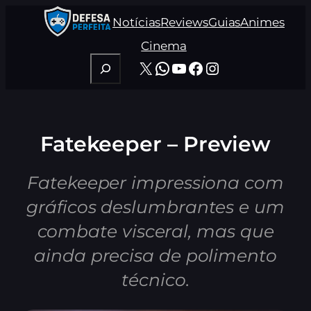
Pular
Notícias
Reviews
Guias
Animes
para
o
Cinema
conteúdo
Pesquisar
X
WhatsApp
Youtube
Facebook
Instagram
Fatekeeper – Preview
Fatekeeper impressiona com
gráficos deslumbrantes e um
combate visceral, mas que
ainda precisa de polimento
técnico.