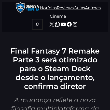
Pular
Notícias
Reviews
Guias
Animes
para
o
Cinema
conteúdo
Pesquisar
X
WhatsApp
Youtube
Facebook
Instagram
Final Fantasy 7 Remake
Parte 3 será otimizado
para o Steam Deck
desde o lançamento,
confirma diretor
A mudança reflete a nova
filosofia multiplataforma da