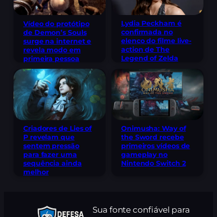
Lydia Peckham é
Vídeo do protótipo
confirmada no
de Demon’s Souls
elenco do filme live-
surge na internet e
action de The
revela modo em
Legend of Zelda
primeira pessoa
Criadores de Lies of
Onimusha: Way of
P revelam que
the Sword recebe
sentem pressão
primeiros vídeos de
para fazer uma
gameplay no
sequência ainda
Nintendo Switch 2
melhor
Sua fonte confiável para