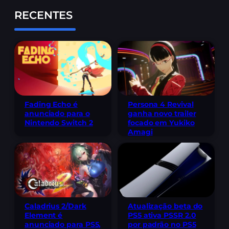
RECENTES
Fading Echo é
Persona 4 Revival
anunciado para o
ganha novo trailer
Nintendo Switch 2
focado em Yukiko
Amagi
Caladrius 2/Dark
Atualização beta do
Element é
PS5 ativa PSSR 2.0
anunciado para PS5,
por padrão no PS5