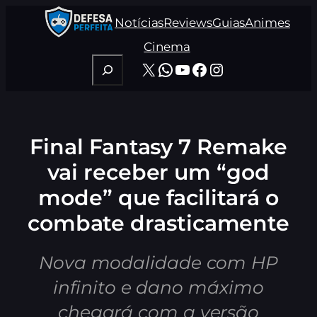
Pular
Notícias
Reviews
Guias
Animes
para
o
Cinema
conteúdo
Pesquisar
X
WhatsApp
Youtube
Facebook
Instagram
Final Fantasy 7 Remake
vai receber um “god
mode” que facilitará o
combate drasticamente
Nova modalidade com HP
infinito e dano máximo
chegará com a versão