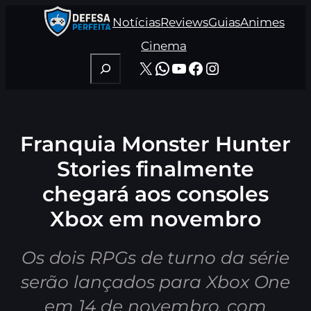
Pular
Notícias
Reviews
Guias
Animes
para
o
Cinema
conteúdo
Pesquisar
X
WhatsApp
Youtube
Facebook
Instagram
Franquia Monster Hunter
Stories finalmente
chegará aos consoles
Xbox em novembro
Os dois RPGs de turno da série
serão lançados para Xbox One
em 14 de novembro, com