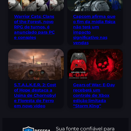
Warrior Cats: Clans
Capcom afirma que
of the Forest, novo
o fim da mídia física
RPG de turnos, é
não terá um
anunciado para PC
impacto
e consoles
significativo nas
vendas
S.T.A.L.K.E.R. 2: Cost
Gears of War: E-Day
of Hope destaca a
receberá um
Usina de Chornobyl
controle de Xbox
e Floresta de Ferro
edição limitada
em novo vídeo
“Storm King”
Sua fonte confiável para