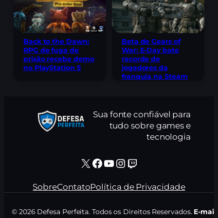
Back to the Dawn:
Beta de Gears of
RPG de fuga de
War: E-Day bate
prisão recebe demo
recorde de
no PlayStation 5
jogadores da
franquia na Steam
Sua fonte confiável para
tudo sobre games e
tecnologia
X
Facebook
Youtube
Instagram
Twitch
Sobre
Contato
Política de Privacidade
© 2026 Defesa Perfeita. Todos os Direitos Reservados.
E-mail