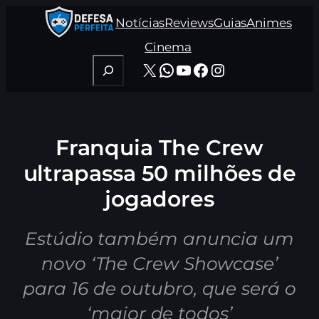
Pular
Notícias
Reviews
Guias
Animes
para
o
Cinema
conteúdo
Pesquisar
X
WhatsApp
Youtube
Facebook
Instagram
Franquia The Crew
ultrapassa 50 milhões de
jogadores
Estúdio também anuncia um
novo ‘The Crew Showcase’
para 16 de outubro, que será o
‘maior de todos’