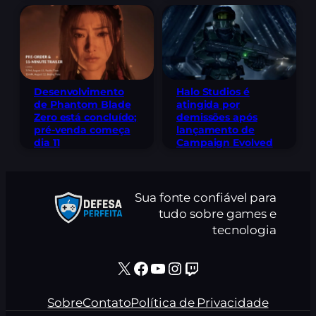
Desenvolvimento
Halo Studios é
de Phantom Blade
atingida por
Zero está concluído;
demissões após
pré-venda começa
lançamento de
dia 11
Campaign Evolved
Sua fonte confiável para
tudo sobre games e
tecnologia
X
Facebook
Youtube
Instagram
Twitch
Sobre
Contato
Política de Privacidade