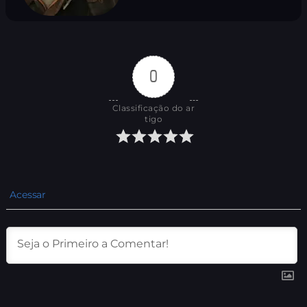
0
Classificação do ar
tigo
Acessar