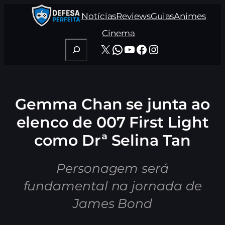
Pular
Notícias
Reviews
Guias
Animes
para
o
Cinema
conteúdo
Pesquisar
X
WhatsApp
Youtube
Facebook
Instagram
Gemma Chan se junta ao
elenco de 007 First Light
como Drª Selina Tan
Personagem será
fundamental na jornada de
James Bond