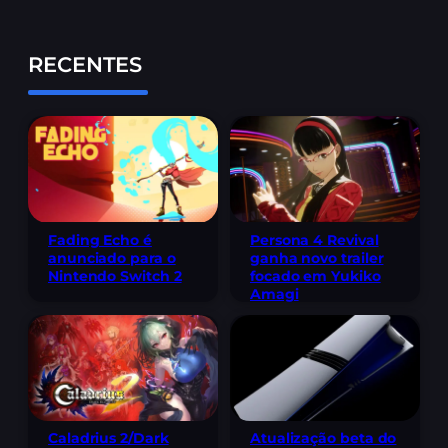
RECENTES
Fading Echo é
Persona 4 Revival
anunciado para o
ganha novo trailer
Nintendo Switch 2
focado em Yukiko
Amagi
Caladrius 2/Dark
Atualização beta do