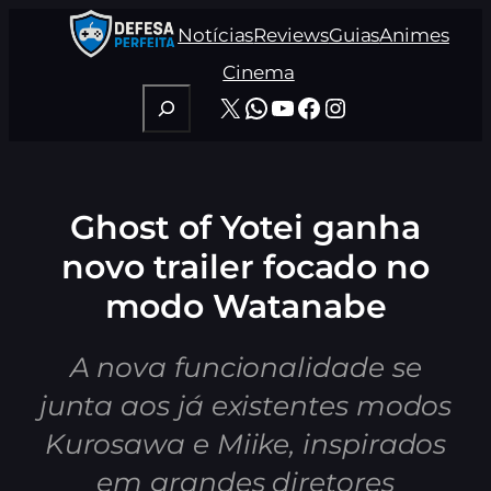
Pular
Notícias
Reviews
Guias
Animes
para
o
Cinema
conteúdo
Pesquisar
X
WhatsApp
Youtube
Facebook
Instagram
Ghost of Yotei ganha
novo trailer focado no
modo Watanabe
A nova funcionalidade se
junta aos já existentes modos
Kurosawa e Miike, inspirados
em grandes diretores