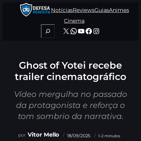
Pular
Notícias
Reviews
Guias
Animes
para
o
Cinema
conteúdo
Pesquisar
X
WhatsApp
Youtube
Facebook
Instagram
Ghost of Yotei recebe
trailer cinematográfico
Vídeo mergulha no passado
da protagonista e reforça o
tom sombrio da narrativa.
Vitor Mello
18/09/2025
1–2 minutos