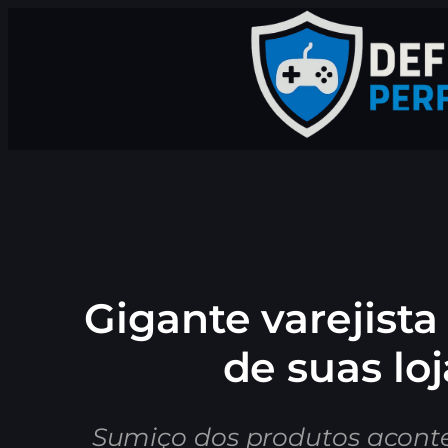
Pular
para
o
conteúdo
Gigante varejist
de suas lo
Sumiço dos produtos acont