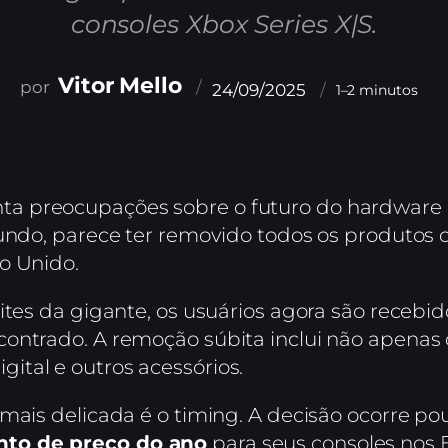
consoles Xbox Series X|S.
Vitor Mello
24/09/2025
1–2 minutos
 preocupações sobre o futuro do hardware d
mundo, parece ter removido todos os produtos d
o Unido.
 sites da gigante, os usuários agora são rec
ontrado. A remoção súbita inclui não apenas o
tal e outros acessórios.
mais delicada é o timing. A decisão ocorre pou
to de preço do ano
para seus consoles nos 