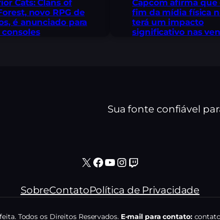
ior Cats: Clans of
Capcom afirma que
Forest, novo RPG de
fim da mídia física 
os, é anunciado para
terá um impacto
 consoles
significativo nas ve
Sua fonte confiável pa
X
Facebook
Youtube
Instagram
Twitch
Sobre
Contato
Política de Privacidade
eita. Todos os Direitos Reservados.
E-mail para contato:
contato