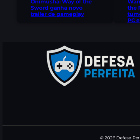
Onimusha: Way of the
Warr
Sword ganha novo
the 
trailer de gameplay
turn
PC e
© 2026 Defesa Perf