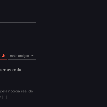
mais antigos
 removendo
ela notícia real de
 […]