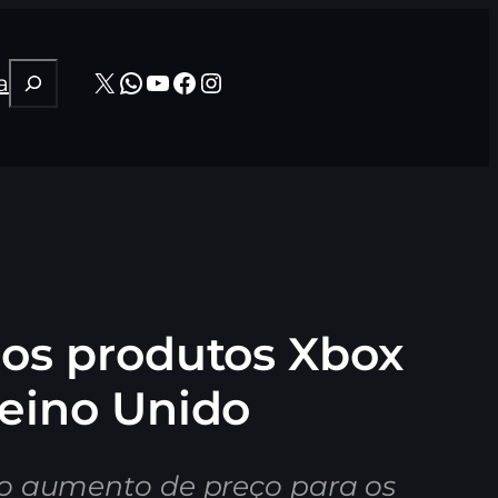
Pesquisar
X
WhatsApp
Youtube
Facebook
Instagram
a
 os produtos Xbox
Reino Unido
o aumento de preço para os