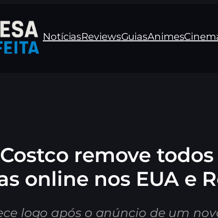
Notícias
Reviews
Guias
Animes
Cinem
a Costco remove todos
jas online nos EUA e 
ece logo após o anúncio de um nov