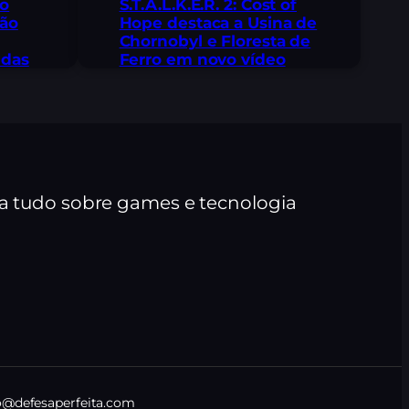
 o
S.T.A.L.K.E.R. 2: Cost of
não
Hope destaca a Usina de
Chornobyl e Floresta de
ndas
Ferro em novo vídeo
ra tudo sobre games e tecnologia
@defesaperfeita.com