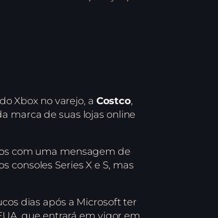
o Xbox no varejo, a
Costco
,
a marca de suas lojas online
ebidos com uma mensagem de
s consoles Series X e S, mas
cos dias após a Microsoft ter
EUA, que entrará em vigor em