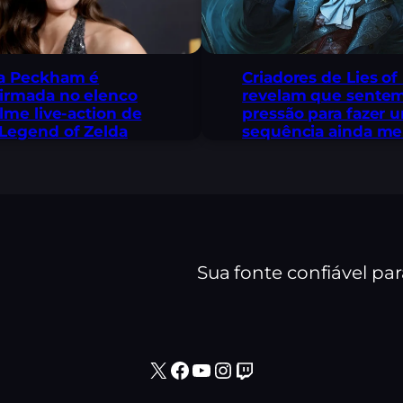
a Peckham é
Criadores de Lies of
irmada no elenco
revelam que sente
ilme live-action de
pressão para fazer 
Legend of Zelda
sequência ainda me
Sua fonte confiável pa
X
Facebook
Youtube
Instagram
Twitch