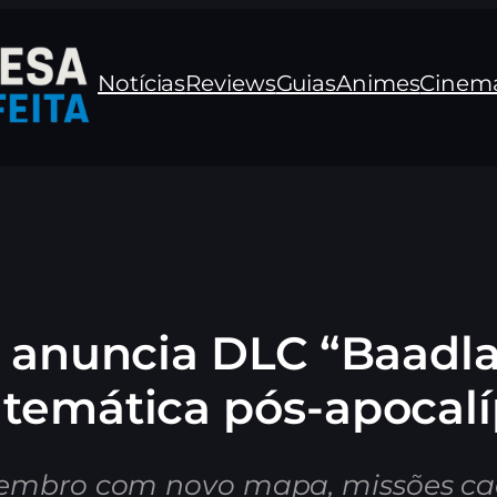
Notícias
Reviews
Guias
Animes
Cinem
3 anuncia DLC “Baadla
temática pós-apocalí
mbro com novo mapa, missões caót