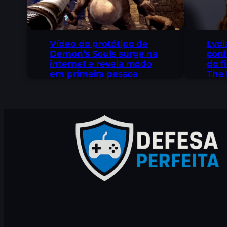
Lydi
Vídeo do protótipo de
conf
Demon’s Souls surge na
do f
internet e revela modo
The 
em primeira pessoa