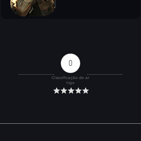
0
Classificação do ar
tigo