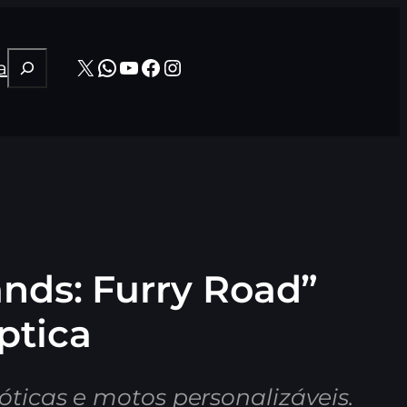
Pesquisar
X
WhatsApp
Youtube
Facebook
Instagram
a
nds: Furry Road”
ptica
icas e motos personalizáveis.