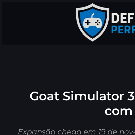
Pular
para
o
conteúdo
Goat Simulator 
com 
Expansão chega em 19 de nove