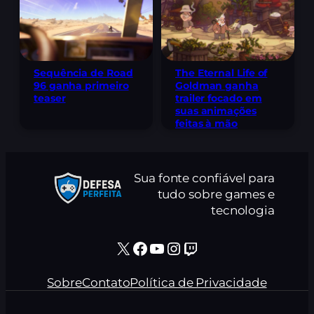
Sequência de Road
The Eternal Life of
96 ganha primeiro
Goldman ganha
teaser
trailer focado em
suas animações
feitas à mão
Sua fonte confiável para
tudo sobre games e
tecnologia
X
Facebook
Youtube
Instagram
Twitch
Sobre
Contato
Política de Privacidade