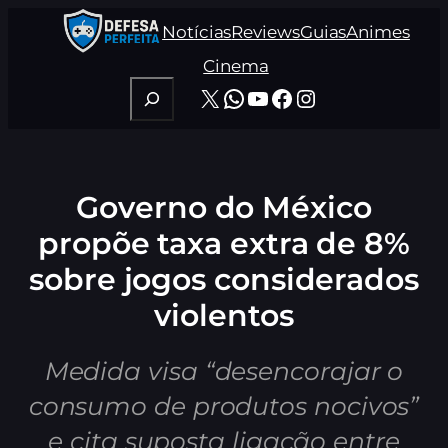
Pular
Notícias
Reviews
Guias
Animes
para
o
Cinema
conteúdo
Pesquisar
X
WhatsApp
Youtube
Facebook
Instagram
Governo do México
propõe taxa extra de 8%
sobre jogos considerados
violentos
Medida visa “desencorajar o
consumo de produtos nocivos”
e cita suposta ligação entre