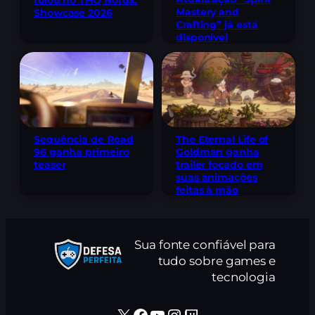
Mastery and
Showcase 2026
Crafting” já está
disponível
Sequência de Road
The Eternal Life of
96 ganha primeiro
Goldman ganha
teaser
trailer focado em
suas animações
feitas à mão
Sua fonte confiável para
tudo sobre games e
tecnologia
X
Facebook
Youtube
Instagram
Twitch