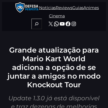
Pular
Notícias
Reviews
Guias
Animes
para
o
Cinema
conteúdo
Pesquisar
X
WhatsApp
Youtube
Facebook
Instagram
Grande atualização para
Mario Kart World
adiciona a opção de se
juntar a amigos no modo
Knockout Tour
Update 1.3.0 já está disponível
e traz dezenas de melhorias