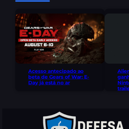
Acesso antecipado ao
Alie
beta de Gears of War: E-
ganh
Day já está no ar
Nint
trai