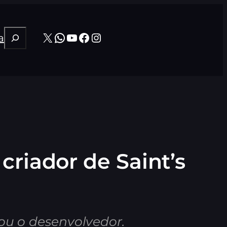
Pesquisar
X
WhatsApp
Youtube
Facebook
Instagram
a
criador de Saint’s
ou o desenvolvedor.