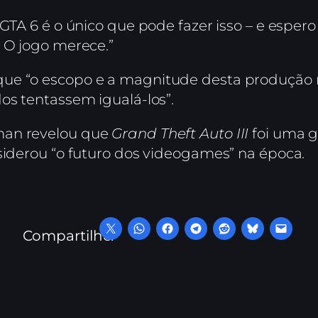
 GTA 6 é o único que pode fazer isso – e esper
. O jogo merece.”
que “o escopo e a magnitude desta produção
os tentassem igualá-los”.
man revelou que
Grand Theft Auto III
foi uma g
nsiderou “o futuro dos videogames” na época.
Compartilhe: