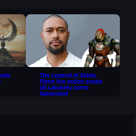
The Legend of Zelda:
nsão
Filme live-action escala
e
Uli Latukefu como
Ganondorf