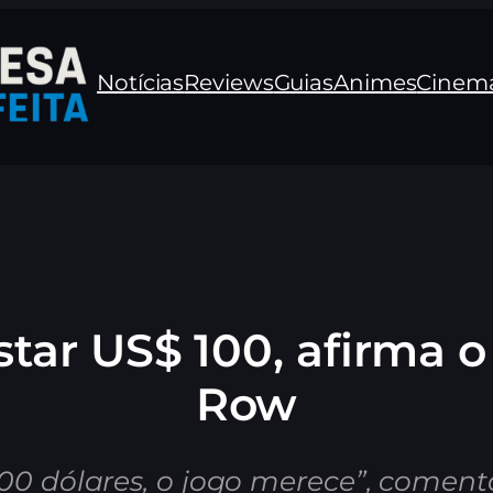
Notícias
Reviews
Guias
Animes
Cinem
ar US$ 100, afirma o 
Row
100 dólares, o jogo merece”, coment