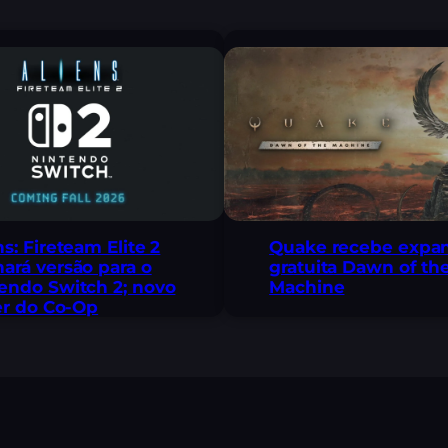
ns: Fireteam Elite 2
Quake recebe expa
ará versão para o
gratuita Dawn of th
endo Switch 2; novo
Machine
ler do Co-Op