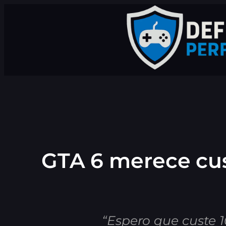
Pular
para
o
conteúdo
GTA 6 merece cust
“Espero que custe 