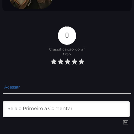
0
Classificação do ar
tigo
Acessar