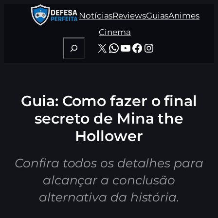
Pular
Notícias
Reviews
Guias
Animes
para
o
Cinema
conteúdo
Pesquisar
X
WhatsApp
Youtube
Facebook
Instagram
Guia: Como fazer o final
secreto de Mina the
Hollower
Confira todos os detalhes para
alcançar a conclusão
alternativa da história.