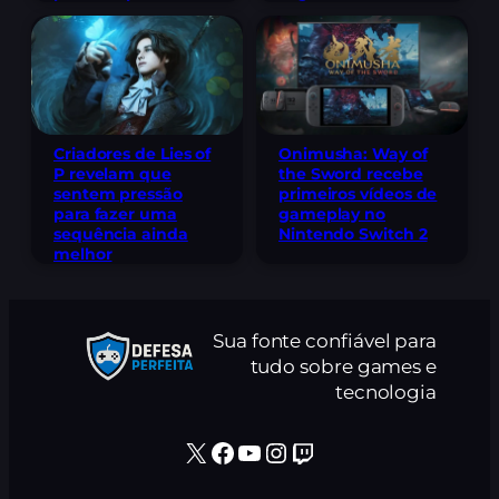
Criadores de Lies of
Onimusha: Way of
P revelam que
the Sword recebe
sentem pressão
primeiros vídeos de
para fazer uma
gameplay no
sequência ainda
Nintendo Switch 2
melhor
Sua fonte confiável para
tudo sobre games e
tecnologia
X
Facebook
Youtube
Instagram
Twitch