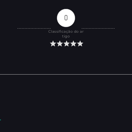
0
Classificação do ar
tigo