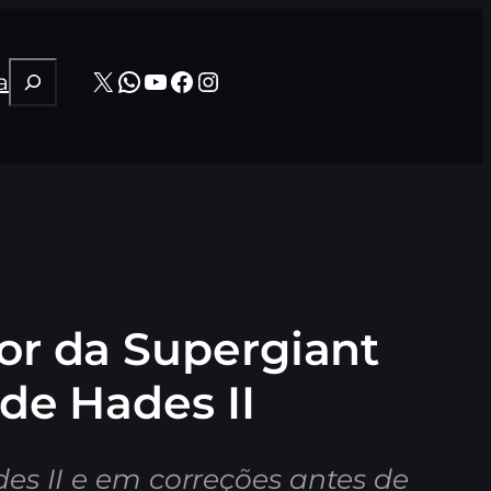
Pesquisar
X
WhatsApp
Youtube
Facebook
Instagram
a
tor da Supergiant
e Hades II
es II e em correções antes de