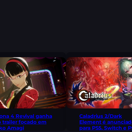
ona 4 Revival ganha
Caladrius 2/Dark
 trailer focado em
Element é anunciad
iko Amagi
para PS5, Switch e 