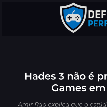
Pular
para
o
conteúdo
Hades 3 não é pr
Games em 
Amir Rao explica que o estúd