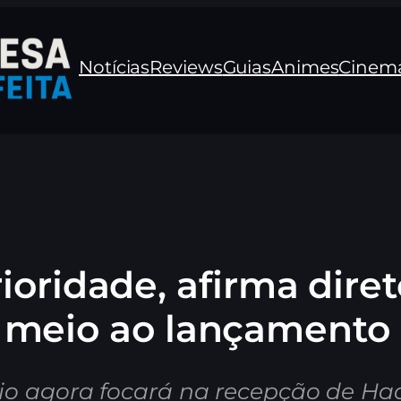
Notícias
Reviews
Guias
Animes
Cinem
ioridade, afirma dire
meio ao lançamento d
io agora focará na recepção de Had