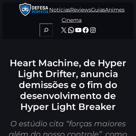
Pular
Notícias
Reviews
Guias
Animes
para
o
Cinema
conteúdo
Pesquisar
X
WhatsApp
Youtube
Facebook
Instagram
Heart Machine, de Hyper
Light Drifter, anuncia
demissões e o fim do
desenvolvimento de
Hyper Light Breaker
O estúdio cita “forças maiores
além do nosso controle”, como