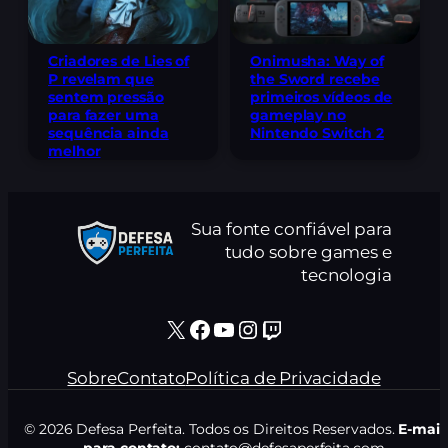
Criadores de Lies of
Onimusha: Way of
P revelam que
the Sword recebe
sentem pressão
primeiros vídeos de
para fazer uma
gameplay no
sequência ainda
Nintendo Switch 2
melhor
Sua fonte confiável para
tudo sobre games e
tecnologia
X
Facebook
Youtube
Instagram
Twitch
Sobre
Contato
Política de Privacidade
© 2026 Defesa Perfeita. Todos os Direitos Reservados.
E-mail
para contato:
contato@defesaperfeita.com