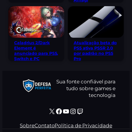
Caladrius 2/Dark
Atualização beta do
Element é
PS5 ativa PSSR 2.0
anunciado para PS5,
por padrão no PS5
Switch e PC
Pro
Sua fonte confiável para
tudo sobre games e
tecnologia
X
Facebook
Youtube
Instagram
Twitch
Sobre
Contato
Política de Privacidade