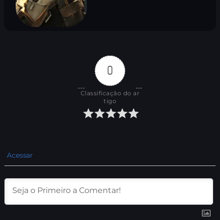
0
Classificação do ar
tigo
Acessar