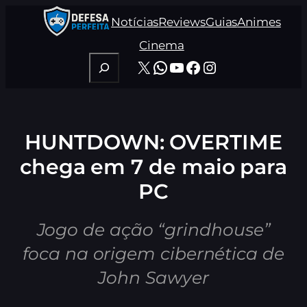
Pular
Notícias
Reviews
Guias
Animes
para
o
Cinema
conteúdo
Pesquisar
X
WhatsApp
Youtube
Facebook
Instagram
HUNTDOWN: OVERTIME
chega em 7 de maio para
PC
Jogo de ação “grindhouse”
foca na origem cibernética de
John Sawyer