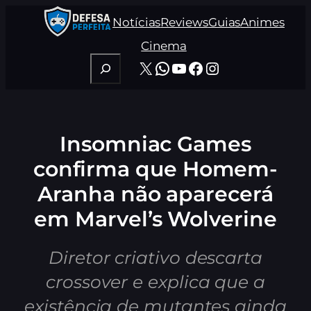
Pular
Notícias
Reviews
Guias
Animes
para
o
Cinema
conteúdo
Pesquisar
X
WhatsApp
Youtube
Facebook
Instagram
Insomniac Games
confirma que Homem-
Aranha não aparecerá
em Marvel’s Wolverine
Diretor criativo descarta
crossover e explica que a
existência de mutantes ainda