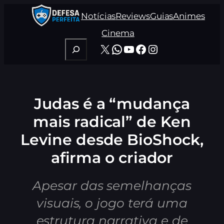
Pular
Notícias
Reviews
Guias
Animes
para
o
Cinema
conteúdo
Pesquisar
X
WhatsApp
Youtube
Facebook
Instagram
Judas é a “mudança
mais radical” de Ken
Levine desde BioShock,
afirma o criador
Apesar das semelhanças
visuais, o jogo terá uma
estrutura narrativa e de