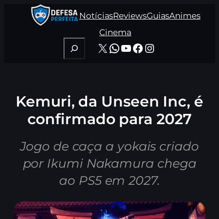
Pular
Notícias
Reviews
Guias
Animes
para
o
Cinema
conteúdo
Pesquisar
X
WhatsApp
Youtube
Facebook
Instagram
Kemuri, da Unseen Inc, é
confirmado para 2027
Jogo de caça a yokais criado
por Ikumi Nakamura chega
ao PS5 em 2027.