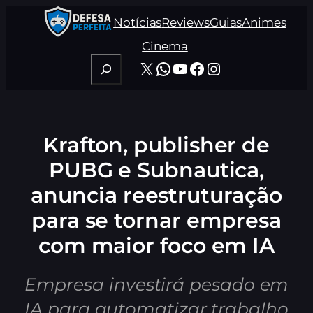
Pular
Notícias
Reviews
Guias
Animes
para
o
Cinema
conteúdo
Pesquisar
X
WhatsApp
Youtube
Facebook
Instagram
Krafton, publisher de
PUBG e Subnautica,
anuncia reestruturação
para se tornar empresa
com maior foco em IA
Empresa investirá pesado em
IA para automatizar trabalho