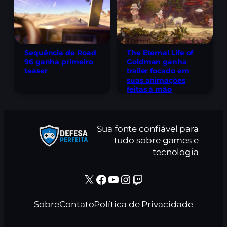
Sequência de Road
The Eternal Life of
96 ganha primeiro
Goldman ganha
teaser
trailer focado em
suas animações
feitas à mão
Sua fonte confiável para
tudo sobre games e
tecnologia
X
Facebook
Youtube
Instagram
Twitch
Sobre
Contato
Política de Privacidade