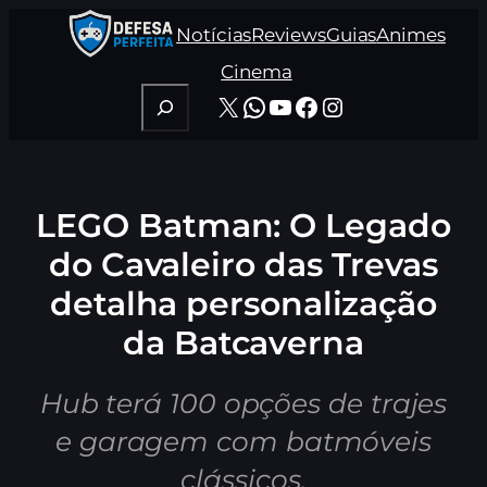
Pular
Notícias
Reviews
Guias
Animes
para
o
Cinema
conteúdo
Pesquisar
X
WhatsApp
Youtube
Facebook
Instagram
LEGO Batman: O Legado
do Cavaleiro das Trevas
detalha personalização
da Batcaverna
Hub terá 100 opções de trajes
e garagem com batmóveis
clássicos.