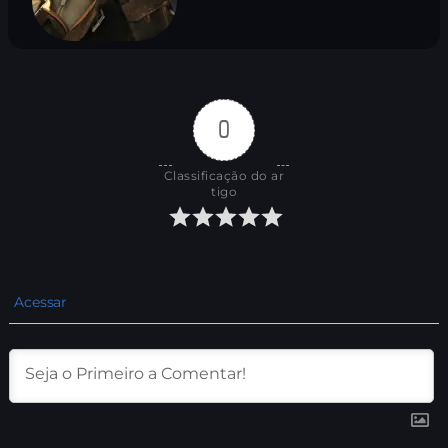
0
Classificação do ar
tigo
Acessar