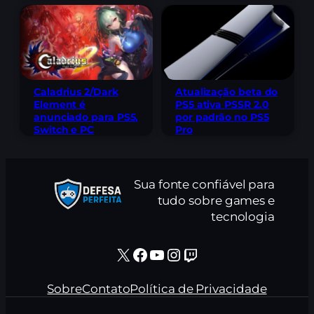
Caladrius 2/Dark
Atualização beta do
Element é
PS5 ativa PSSR 2.0
anunciado para PS5,
por padrão no PS5
Switch e PC
Pro
Sua fonte confiável para
tudo sobre games e
tecnologia
X
Facebook
Youtube
Instagram
Twitch
Sobre
Contato
Política de Privacidade