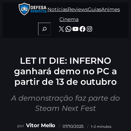
Pular
Notícias
Reviews
Guias
Animes
para
o
Cinema
conteúdo
Pesquisar
X
WhatsApp
Youtube
Facebook
Instagram
LET IT DIE: INFERNO
ganhará demo no PC a
partir de 13 de outubro
A demonstração faz parte do
Steam Next Fest
Vitor Mello
07/10/2025
1–2 minutos