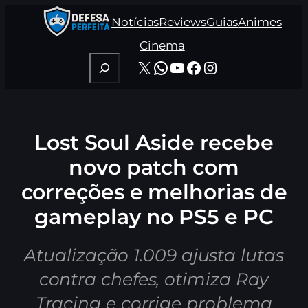
Pular
Notícias
Reviews
Guias
Animes
para
o
Cinema
conteúdo
Pesquisar
X
WhatsApp
Youtube
Facebook
Instagram
Lost Soul Aside recebe
novo patch com
correções e melhorias de
gameplay no PS5 e PC
Atualização 1.009 ajusta lutas
contra chefes, otimiza Ray
Tracing e corrige problema