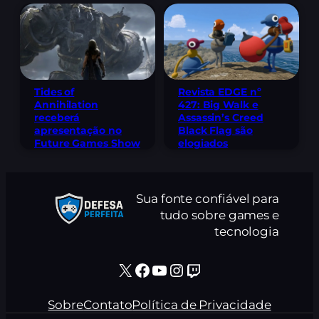
Tides of
Revista EDGE nº
Annihilation
427: Big Walk e
receberá
Assassin’s Creed
apresentação no
Black Flag são
Future Games Show
elogiados
Sua fonte confiável para
tudo sobre games e
tecnologia
X
Facebook
Youtube
Instagram
Twitch
Sobre
Contato
Política de Privacidade