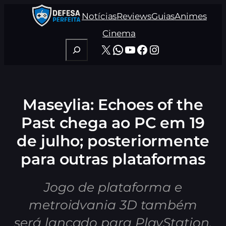
Pular
Notícias
Reviews
Guias
Animes
para
o
Cinema
conteúdo
Pesquisar
X
WhatsApp
Youtube
Facebook
Instagram
Maseylia: Echoes of the
Past chega ao PC em 19
de julho; posteriormente
para outras plataformas
Jogo de plataforma e
metroidvania 3D também
será lançado para PlayStation,