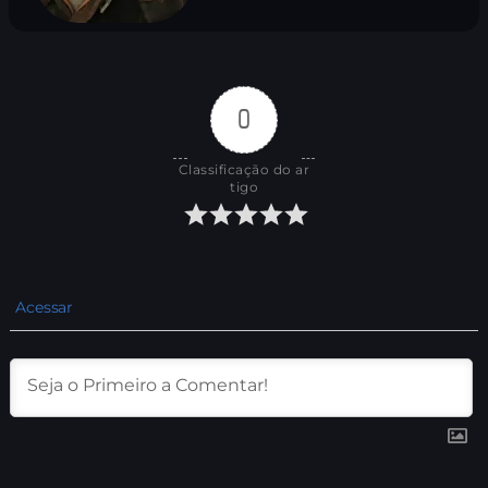
0
Classificação do ar
tigo
Acessar