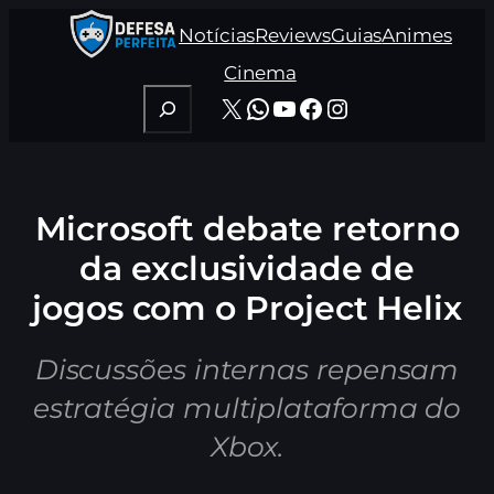
Pular
Notícias
Reviews
Guias
Animes
para
o
Cinema
conteúdo
Pesquisar
X
WhatsApp
Youtube
Facebook
Instagram
Microsoft debate retorno
da exclusividade de
jogos com o Project Helix
Discussões internas repensam
estratégia multiplataforma do
Xbox.