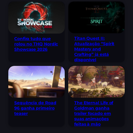
Titan Quest II:
Confira tudo que
Atualização “Spirit
rolou no THQ Nordic
Mastery and
Showcase 2026
Crafting” já está
disponível
Sequência de Road
The Eternal Life of
96 ganha primeiro
Goldman ganha
teaser
trailer focado em
suas animações
feitas à mão