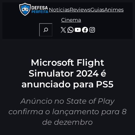
Pular
Notícias
Reviews
Guias
Animes
para
o
Cinema
conteúdo
Pesquisar
X
WhatsApp
Youtube
Facebook
Instagram
Microsoft Flight
Simulator 2024 é
anunciado para PS5
Anúncio no State of Play
confirma o lançamento para 8
de dezembro