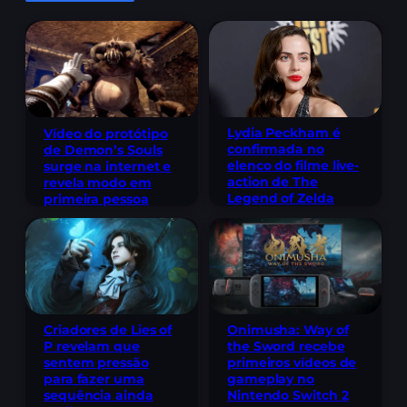
Lydia Peckham é
Vídeo do protótipo
confirmada no
de Demon’s Souls
elenco do filme live-
surge na internet e
action de The
revela modo em
Legend of Zelda
primeira pessoa
Criadores de Lies of
Onimusha: Way of
P revelam que
the Sword recebe
sentem pressão
primeiros vídeos de
para fazer uma
gameplay no
sequência ainda
Nintendo Switch 2