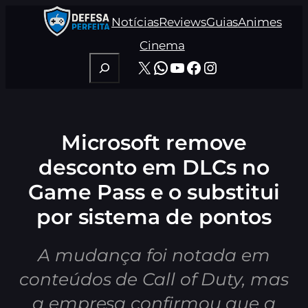
Pular
Notícias
Reviews
Guias
Animes
para
o
Cinema
conteúdo
Pesquisar
X
WhatsApp
Youtube
Facebook
Instagram
Microsoft remove
desconto em DLCs no
Game Pass e o substitui
por sistema de pontos
A mudança foi notada em
conteúdos de Call of Duty, mas
a empresa confirmou que a