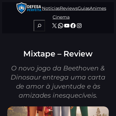
Pular
Notícias
Reviews
Guias
Animes
para
o
Cinema
conteúdo
Pesquisar
X
WhatsApp
Youtube
Facebook
Instagram
Mixtape – Review
O novo jogo da Beethoven &
Dinosaur entrega uma carta
de amor à juventude e às
amizades inesquecíveis.