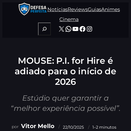
Pular
Notícias
Reviews
Guias
Animes
para
o
Cinema
conteúdo
Pesquisar
X
WhatsApp
Youtube
Facebook
Instagram
MOUSE: P.I. for Hire é
adiado para o início de
2026
Estúdio quer garantir a
“melhor experiência possível”.
Vitor Mello
22/10/2025
1–2 minutos