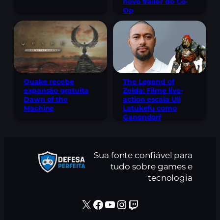
novo trailer do Co-
Op
The Legend of
Quake recebe
Zelda: Filme live-
expansão gratuita
action escala Uli
Dawn of the
Latukefu como
Machine
Ganondorf
Sua fonte confiável para
tudo sobre games e
tecnologia
X
Facebook
Youtube
Instagram
Twitch