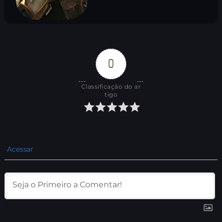
0
Classificação do ar
tigo
Acessar