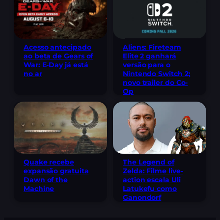
Acesso antecipado
Aliens: Fireteam
ao beta de Gears of
Elite 2 ganhará
War: E-Day já está
versão para o
no ar
Nintendo Switch 2;
novo trailer do Co-
Op
The Legend of
Quake recebe
Zelda: Filme live-
expansão gratuita
action escala Uli
Dawn of the
Latukefu como
Machine
Ganondorf