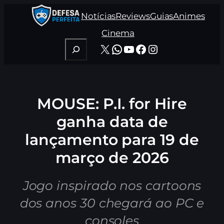
Pular
Notícias
Reviews
Guias
Animes
para
o
Cinema
conteúdo
Pesquisar
X
WhatsApp
Youtube
Facebook
Instagram
MOUSE: P.I. for Hire
ganha data de
lançamento para 19 de
março de 2026
Jogo inspirado nos cartoons
dos anos 30 chegará ao PC e
consoles