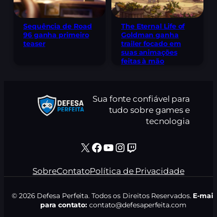
Sequência de Road
The Eternal Life of
96 ganha primeiro
Goldman ganha
teaser
trailer focado em
suas animações
feitas à mão
Sua fonte confiável para
tudo sobre games e
tecnologia
X
Facebook
Youtube
Instagram
Twitch
Sobre
Contato
Política de Privacidade
© 2026 Defesa Perfeita. Todos os Direitos Reservados.
E-mail
para contato:
contato@defesaperfeita.com