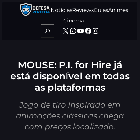
Pular
Notícias
Reviews
Guias
Animes
para
o
Cinema
conteúdo
Pesquisar
X
WhatsApp
Youtube
Facebook
Instagram
MOUSE: P.I. for Hire já
está disponível em todas
as plataformas
Jogo de tiro inspirado em
animações clássicas chega
com preços localizado.