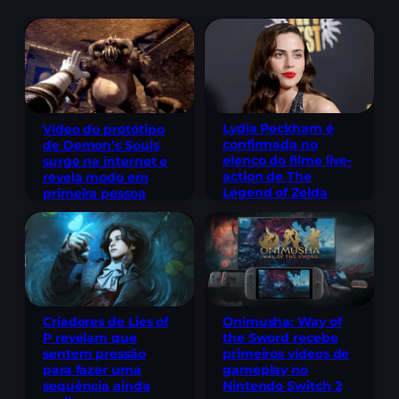
Lydia Peckham é
Vídeo do protótipo
confirmada no
de Demon’s Souls
elenco do filme live-
surge na internet e
action de The
revela modo em
Legend of Zelda
primeira pessoa
Criadores de Lies of
Onimusha: Way of
P revelam que
the Sword recebe
sentem pressão
primeiros vídeos de
para fazer uma
gameplay no
sequência ainda
Nintendo Switch 2