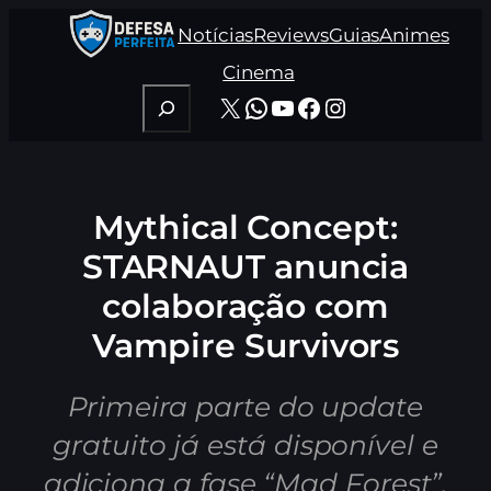
Pular
Notícias
Reviews
Guias
Animes
para
o
Cinema
conteúdo
Pesquisar
X
WhatsApp
Youtube
Facebook
Instagram
Mythical Concept:
STARNAUT anuncia
colaboração com
Vampire Survivors
Primeira parte do update
gratuito já está disponível e
adiciona a fase “Mad Forest”.