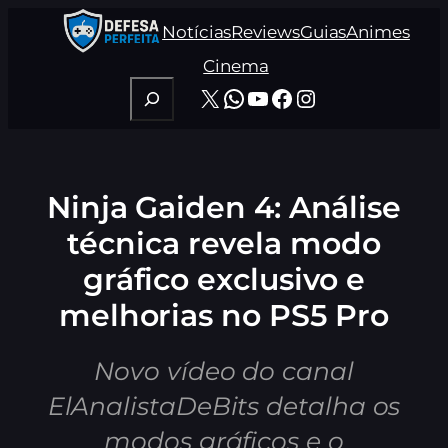
Pular
Notícias
Reviews
Guias
Animes
para
o
Cinema
conteúdo
Pesquisar
X
WhatsApp
Youtube
Facebook
Instagram
Ninja Gaiden 4: Análise
técnica revela modo
gráfico exclusivo e
melhorias no PS5 Pro
Novo vídeo do canal
ElAnalistaDeBits detalha os
modos gráficos e o