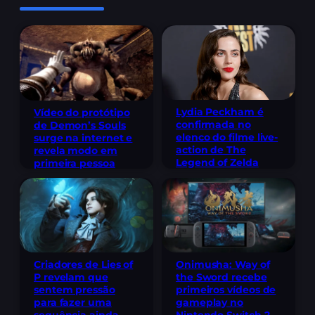
Lydia Peckham é
Vídeo do protótipo
confirmada no
de Demon’s Souls
elenco do filme live-
surge na internet e
action de The
revela modo em
Legend of Zelda
primeira pessoa
Criadores de Lies of
Onimusha: Way of
P revelam que
the Sword recebe
sentem pressão
primeiros vídeos de
para fazer uma
gameplay no