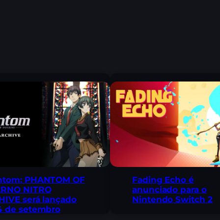
Fading Echo é
ntom: PHANTOM OF
anunciado para o
ERNO NITRO
Nintendo Switch 2
IVE será lançado
4 de setembro