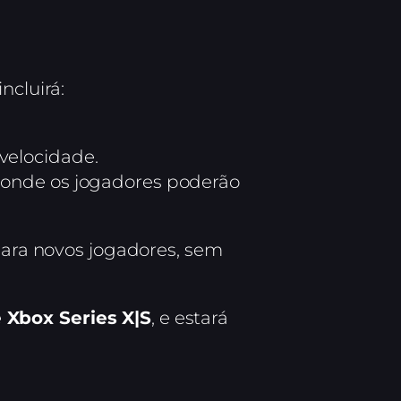
ncluirá:
 velocidade.
 onde os jogadores poderão
 para novos jogadores, sem
e Xbox Series X|S
, e estará