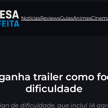
Notícias
Reviews
Guias
Animes
Cinem
ganha trailer como f
dificuldade
ign de dificuldade, que inclui IA ag