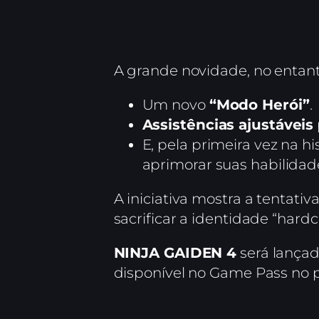
A grande novidade, no entanto
Um novo
“Modo Herói”
.
Assistências ajustáveis
E, pela primeira vez na hi
aprimorar suas habilidad
A iniciativa mostra a tentati
sacrificar a identidade “hard
NINJA GAIDEN 4
será lança
disponível no Game Pass no p