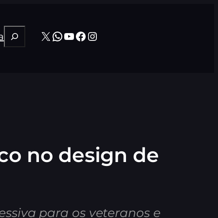
Pesquisar
X
WhatsApp
Youtube
Facebook
Instagram
a
oco no design de
ressiva para os veteranos e