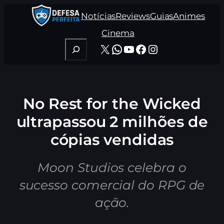
Pular
Notícias
Reviews
Guias
Animes
para
o
Cinema
conteúdo
Pesquisar
X
WhatsApp
Youtube
Facebook
Instagram
No Rest for the Wicked
ultrapassou 2 milhões de
cópias vendidas
Moon Studios celebra o
sucesso comercial do RPG de
ação.