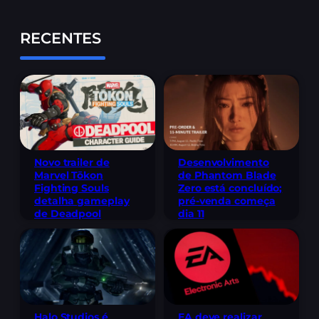
RECENTES
Novo trailer de
Desenvolvimento
Marvel Tōkon
de Phantom Blade
Fighting Souls
Zero está concluído;
detalha gameplay
pré-venda começa
de Deadpool
dia 11
Halo Studios é
EA deve realizar