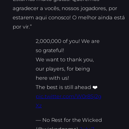
agradecer a vocês, nossos jogadores, por
estarem aqui conosco! O melhor ainda está
por vir.”
2,000,000 of you! We are
so grateful!
We want to thank you,
our players, for being
here with us!
The best is still ahead ❤️
pic.twitter.com/W0r8Sj2g
Xz
— No Rest for the Wicked