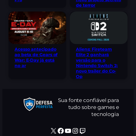
de terror
Acesso antecipado
Aliens: Fireteam
ao beta de Gears of
Elite 2 ganhará
War: E-Day já está
versão para o
no ar
Nintendo Switch 2;
novo trailer do Co-
Op
Sua fonte confiável para
tudo sobre games e
tecnologia
X
Facebook
Youtube
Instagram
Twitch