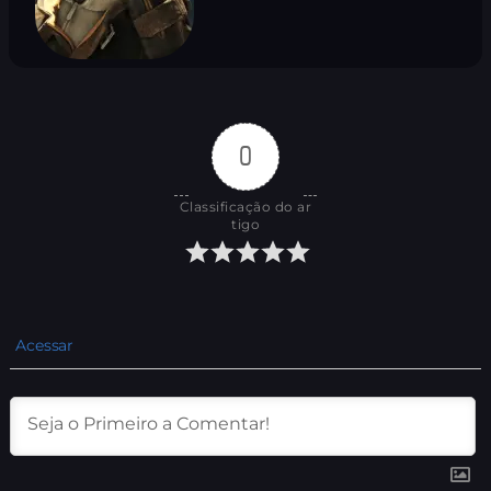
0
Classificação do ar
tigo
Acessar