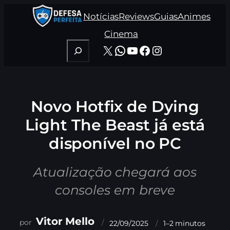
Pular
Notícias
Reviews
Guias
Animes
para
o
Cinema
conteúdo
Pesquisar
X
WhatsApp
Youtube
Facebook
Instagram
Novo Hotfix de Dying
Light The Beast já está
disponível no PC
Atualização chegará aos
consoles em breve
Vitor Mello
22/09/2025
1–2 minutos