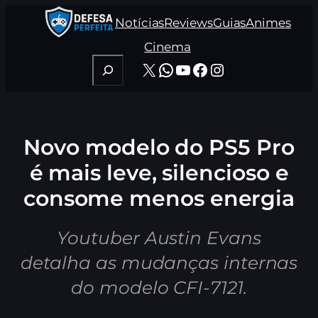
Pular
Notícias
Reviews
Guias
Animes
para
o
Cinema
conteúdo
Pesquisar
X
WhatsApp
Youtube
Facebook
Instagram
Novo modelo do PS5 Pro
é mais leve, silencioso e
consome menos energia
Youtuber Austin Evans
detalha as mudanças internas
do modelo CFI-7121.