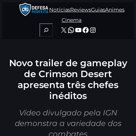
Pular
Notícias
Reviews
Guias
Animes
para
o
Cinema
conteúdo
Pesquisar
X
WhatsApp
Youtube
Facebook
Instagram
Novo trailer de gameplay
de Crimson Desert
apresenta três chefes
inéditos
Vídeo divulgado pela IGN
demonstra a variedade dos
combates