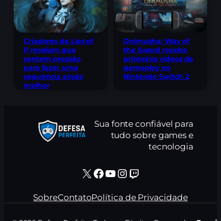
Criadores de Lies of
Onimusha: Way of
P revelam que
the Sword recebe
sentem pressão
primeiros vídeos de
para fazer uma
gameplay no
sequência ainda
Nintendo Switch 2
melhor
Sua fonte confiável para
tudo sobre games e
tecnologia
X
Facebook
Youtube
Instagram
Twitch
Sobre
Contato
Política de Privacidade