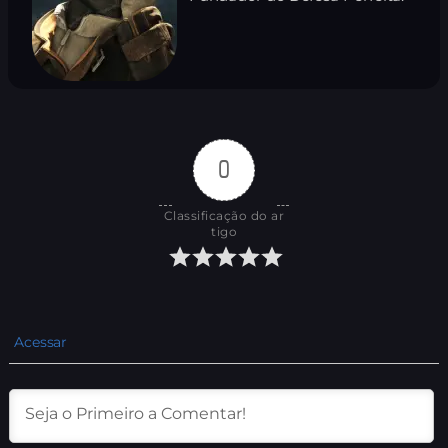
0
Classificação do ar
tigo
Acessar