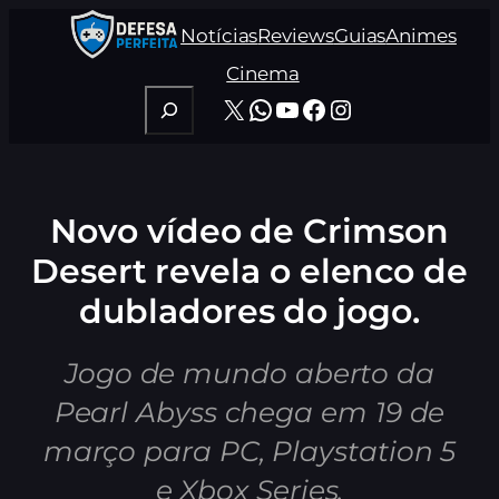
Pular
Notícias
Reviews
Guias
Animes
para
o
Cinema
conteúdo
Pesquisar
X
WhatsApp
Youtube
Facebook
Instagram
Novo vídeo de Crimson
Desert revela o elenco de
dubladores do jogo.
Jogo de mundo aberto da
Pearl Abyss chega em 19 de
março para PC, Playstation 5
e Xbox Series.