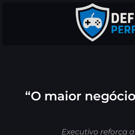
Pular
para
o
conteúdo
“O maior negócio
Executivo reforça a