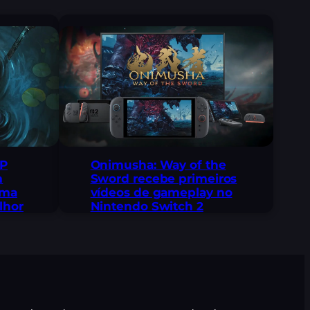
 P
Onimusha: Way of the
m
Sword recebe primeiros
uma
vídeos de gameplay no
lhor
Nintendo Switch 2