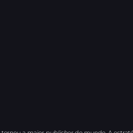
 tornou a maior
publisher
do mundo. A estratég