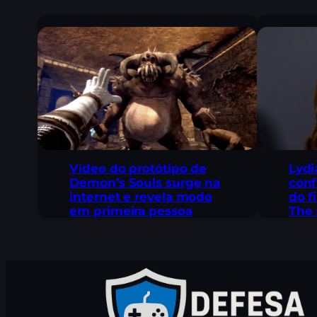
Lydi
Vídeo do protótipo de
conf
Demon’s Souls surge na
do f
internet e revela modo
The 
em primeira pessoa