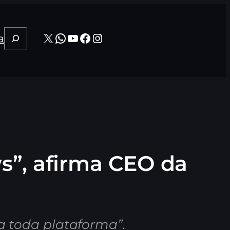
Pesquisar
X
WhatsApp
Youtube
Facebook
Instagram
a
s”, afirma CEO da
“a toda plataforma”.