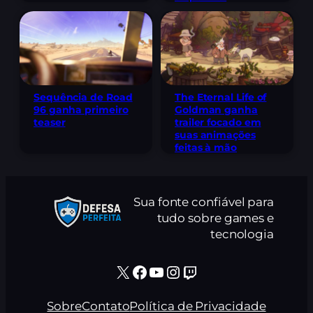
Sequência de Road
The Eternal Life of
96 ganha primeiro
Goldman ganha
teaser
trailer focado em
suas animações
feitas à mão
Sua fonte confiável para
tudo sobre games e
tecnologia
X
Facebook
Youtube
Instagram
Twitch
Sobre
Contato
Política de Privacidade