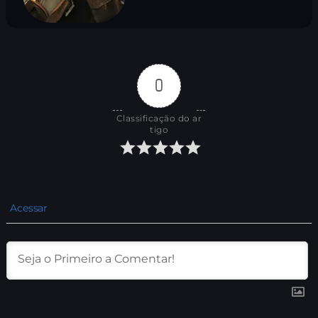
0
Classificação do ar
tigo
Acessar