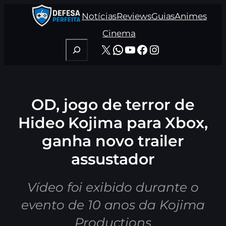
Pular
Notícias
Reviews
Guias
Animes
para
o
Cinema
conteúdo
Pesquisar
X
WhatsApp
Youtube
Facebook
Instagram
OD, jogo de terror de
Hideo Kojima para Xbox,
ganha novo trailer
assustador
Vídeo foi exibido durante o
evento de 10 anos da Kojima
Productions