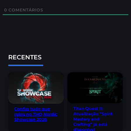
0
COMENTÁRIOS
RECENTES
Titan Quest II:
Confira tudo que
Atualização “Spirit
rolou no THQ Nordic
Mastery and
Showcase 2026
Crafting” já está
disponível