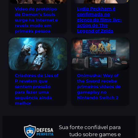
Lydia Peckham é
Vídeo do protótipo
confirmada no
de Demon’s Souls
elenco do filme live-
surge na internet e
action de The
revela modo em
Legend of Zelda
primeira pessoa
Criadores de Lies of
Onimusha: Way of
P revelam que
the Sword recebe
sentem pressão
primeiros vídeos de
para fazer uma
gameplay no
sequência ainda
Nintendo Switch 2
melhor
Sua fonte confiável para
tudo sobre games e