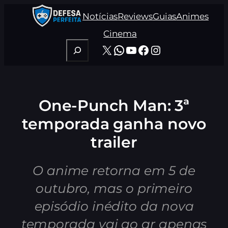
Pular
Notícias
Reviews
Guias
Animes
para
o
Cinema
conteúdo
Pesquisar
X
WhatsApp
Youtube
Facebook
Instagram
One-Punch Man: 3ª
temporada ganha novo
trailer
O anime retorna em 5 de
outubro, mas o primeiro
episódio inédito da nova
temporada vai ao ar apenas