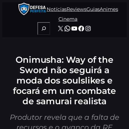
Pular
Notícias
Reviews
Guias
Animes
para
o
Cinema
conteúdo
Pesquisar
X
WhatsApp
Youtube
Facebook
Instagram
Onimusha: Way of the
Sword não seguirá a
moda dos soulslikes e
focará em um combate
de samurai realista
Produtor revela que a falta de
recursos e o avanço da RE