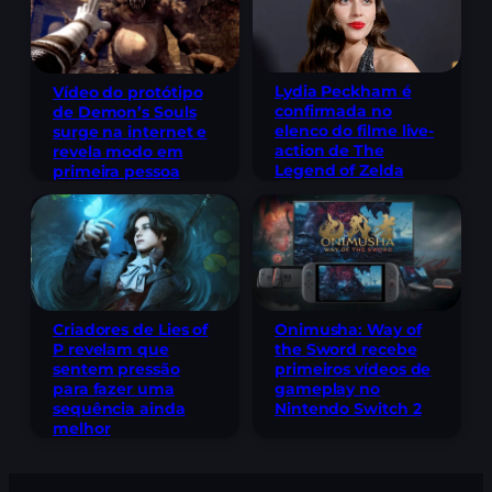
Lydia Peckham é
Vídeo do protótipo
confirmada no
de Demon’s Souls
elenco do filme live-
surge na internet e
action de The
revela modo em
Legend of Zelda
primeira pessoa
Criadores de Lies of
Onimusha: Way of
P revelam que
the Sword recebe
sentem pressão
primeiros vídeos de
para fazer uma
gameplay no
sequência ainda
Nintendo Switch 2
melhor