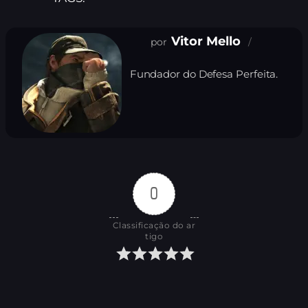
Vitor Mello
Fundador do Defesa Perfeita.
0
Classificação do ar
tigo