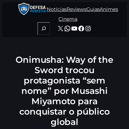
Pular
Notícias
Reviews
Guias
Animes
para
o
Cinema
conteúdo
Pesquisar
X
WhatsApp
Youtube
Facebook
Instagram
Onimusha: Way of the
Sword trocou
protagonista “sem
nome” por Musashi
Miyamoto para
conquistar o público
global