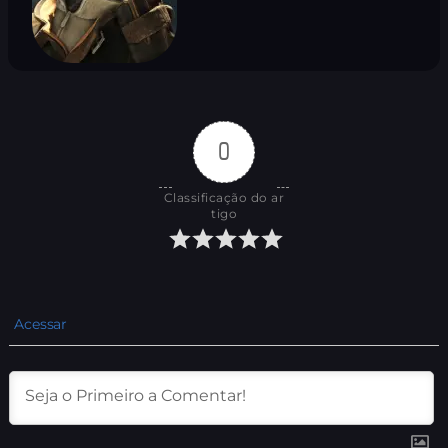
0
Classificação do ar
tigo
Acessar