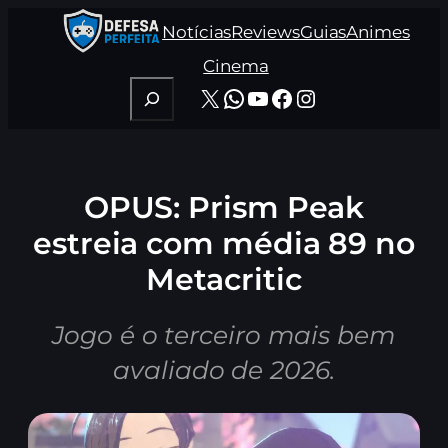
Pular
Notícias
Reviews
Guias
Animes
para
o
Cinema
conteúdo
Pesquisar
X
WhatsApp
Youtube
Facebook
Instagram
OPUS: Prism Peak
estreia com média 89 no
Metacritic
Jogo é o terceiro mais bem
avaliado de 2026.