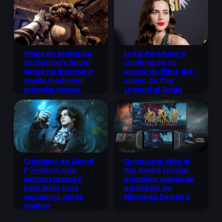
Lydia Peckham é
Vídeo do protótipo
confirmada no
de Demon’s Souls
elenco do filme live-
surge na internet e
action de The
revela modo em
Legend of Zelda
primeira pessoa
Criadores de Lies of
Onimusha: Way of
P revelam que
the Sword recebe
sentem pressão
primeiros vídeos de
para fazer uma
gameplay no
sequência ainda
Nintendo Switch 2
melhor