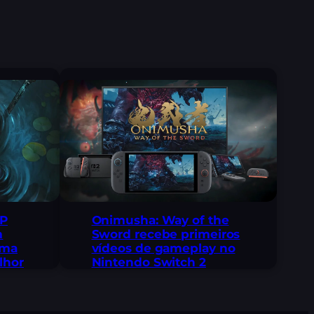
 P
Onimusha: Way of the
m
Sword recebe primeiros
uma
vídeos de gameplay no
lhor
Nintendo Switch 2