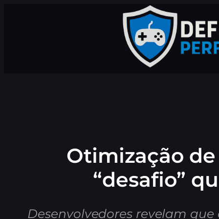
Pular
para
o
conteúdo
Otimização de 
“desafio” qu
Desenvolvedores revelam que 