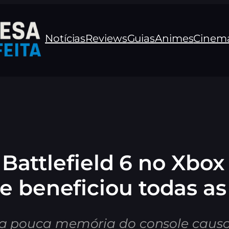
Notícias
Reviews
Guias
Animes
Cinem
Battlefield 6 no Xbox 
e beneficiou todas a
a pouca memória do console causo