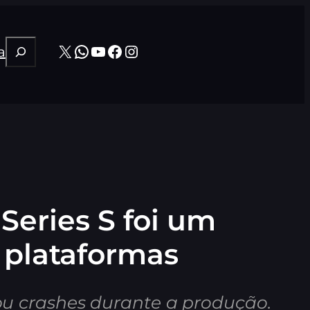
Pesquisar
X
WhatsApp
Youtube
Facebook
Instagram
a
Series S foi um
s plataformas
u crashes durante a produção.