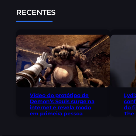
RECENTES
Lydi
Vídeo do protótipo de
conf
Demon’s Souls surge na
do f
internet e revela modo
The 
em primeira pessoa