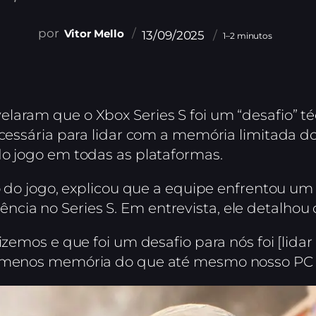
Vitor Mello
13/09/2025
1–2 minutos
laram que o Xbox Series S foi um “desafio” t
ecessária para lidar com a memória limitada d
do jogo em todas as plataformas.
co do jogo, explicou que a equipe enfrentou um
ia no Series S. Em entrevista, ele detalhou
fizemos e que foi um desafio para nós foi [lid
m menos memória do que até mesmo nosso PC 