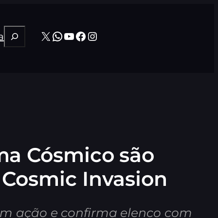
Pesquisar
X
WhatsApp
Youtube
Facebook
Instagram
a
ma Cósmico são
 Cosmic Invasion
em ação e confirma elenco com