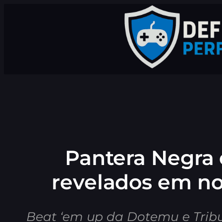
Pular
para
o
conteúdo
Pantera Negra
revelados em no
Beat ‘em up da Dotemu e Trib