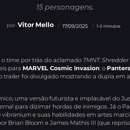
15 personagens.
Vitor Mello
17/09/2025
1–2 minutos
 o time por trás do aclamado
TMNT: Shredder
eis para
MARVEL Cosmic Invasion
: o
Panter
o trailer foi divulgado mostrando a dupla em
o, uma versão futurista e implacável do Justi
ernal para dizimar hordas de inimigos. Já o P
de vibranium e suas habilidades em artes marc
or Brian Bloom e James Mathis III (que repri