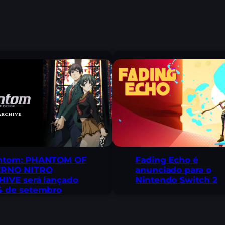
Fading Echo é
ntom: PHANTOM OF
anunciado para o
ERNO NITRO
Nintendo Switch 2
IVE será lançado
4 de setembro