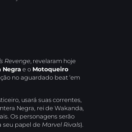
’s Revenge
, revelaram hoje
a Negra
e o
Motoqueiro
 ação no aguardado beat ‘em
ceiro, usará suas correntes,
antera Negra, rei de Wakanda,
iais. Os personagens serão
sa seu papel de
Marvel Rivals
).