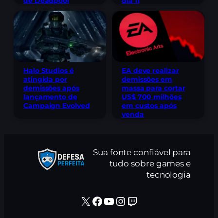
de Deadpool
dia 11
Halo Studios é
EA deve realizar
atingida por
demissões em
demissões após
massa para cortar
lançamento de
US$ 700 milhões
Campaign Evolved
em custos após
venda
Sua fonte confiável para
tudo sobre games e
tecnologia
X
Facebook
Youtube
Instagram
Twitch