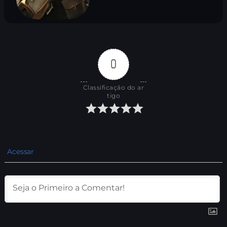
0
Classificação do ar
tigo
Acessar