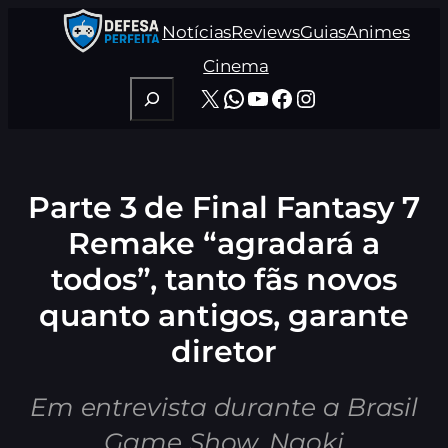
Pular
Notícias
Reviews
Guias
Animes
para
o
Cinema
conteúdo
Pesquisar
X
WhatsApp
Youtube
Facebook
Instagram
Parte 3 de Final Fantasy 7
Remake “agradará a
todos”, tanto fãs novos
quanto antigos, garante
diretor
Em entrevista durante a Brasil
Game Show, Naoki