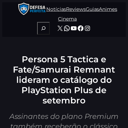
Pular
Notícias
Reviews
Guias
Animes
para
o
Cinema
conteúdo
Pesquisar
X
WhatsApp
Youtube
Facebook
Instagram
Persona 5 Tactica e
Fate/Samurai Remnant
lideram o catálogo do
PlayStation Plus de
setembro
Assinantes do plano Premium
também receberão o clássico