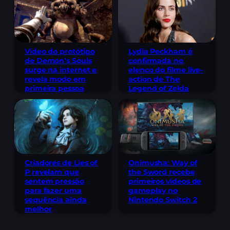
Lydia Peckham é
Vídeo do protótipo
confirmada no
de Demon’s Souls
elenco do filme live-
surge na internet e
action de The
revela modo em
Legend of Zelda
primeira pessoa
Criadores de Lies of
Onimusha: Way of
P revelam que
the Sword recebe
sentem pressão
primeiros vídeos de
para fazer uma
gameplay no
sequência ainda
Nintendo Switch 2
melhor